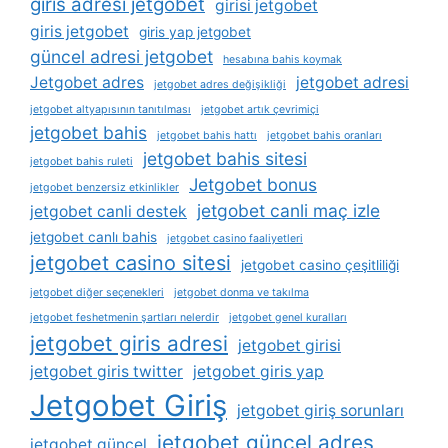
giris adresi jetgobet
girisi jetgobet
giris jetgobet
giris yap jetgobet
güncel adresi jetgobet
hesabına bahis koymak
Jetgobet adres
jetgobet adresi
jetgobet adres değişikliği
jetgobet altyapısının tanıtılması
jetgobet artık çevrimiçi
jetgobet bahis
jetgobet bahis hattı
jetgobet bahis oranları
jetgobet bahis sitesi
jetgobet bahis ruleti
Jetgobet bonus
jetgobet benzersiz etkinlikler
jetgobet canli maç izle
jetgobet canli destek
jetgobet canlı bahis
jetgobet casino faaliyetleri
jetgobet casino sitesi
jetgobet casino çeşitliliği
jetgobet diğer seçenekleri
jetgobet donma ve takılma
jetgobet feshetmenin şartları nelerdir
jetgobet genel kuralları
jetgobet giris adresi
jetgobet girisi
jetgobet giris twitter
jetgobet giris yap
Jetgobet Giriş
jetgobet giriş sorunları
jetgobet güncel adres
jetgobet güncel