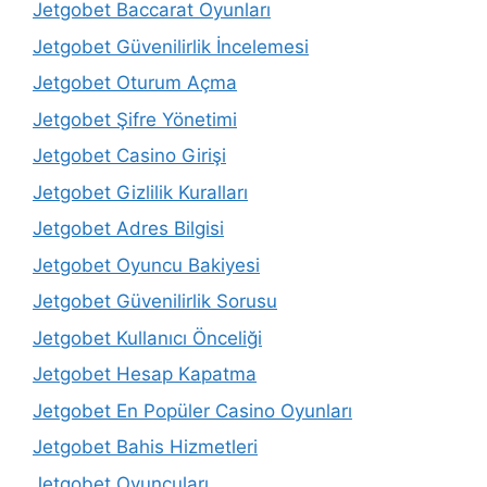
Jetgobet Baccarat Oyunları
Jetgobet Güvenilirlik İncelemesi
Jetgobet Oturum Açma
Jetgobet Şifre Yönetimi
Jetgobet Casino Girişi
Jetgobet Gizlilik Kuralları
Jetgobet Adres Bilgisi
Jetgobet Oyuncu Bakiyesi
Jetgobet Güvenilirlik Sorusu
Jetgobet Kullanıcı Önceliği
Jetgobet Hesap Kapatma
Jetgobet En Popüler Casino Oyunları
Jetgobet Bahis Hizmetleri
Jetgobet Oyuncuları