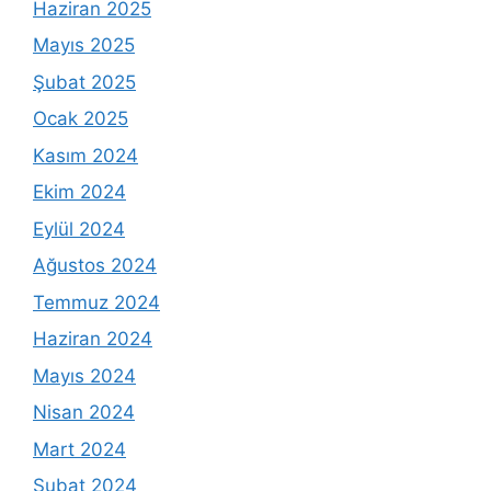
Haziran 2025
Mayıs 2025
Şubat 2025
Ocak 2025
Kasım 2024
Ekim 2024
Eylül 2024
Ağustos 2024
Temmuz 2024
Haziran 2024
Mayıs 2024
Nisan 2024
Mart 2024
Şubat 2024