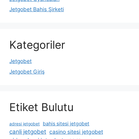
Jetgobet Bahis Şirketi
Kategoriler
Jetgobet
Jetgobet Giriş
Etiket Bulutu
bahis sitesi jetgobet
adresi jetgobet
canli jetgobet
casino sitesi jetgobet