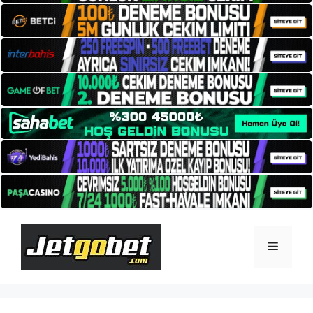
İçeriğe
atla
Menü