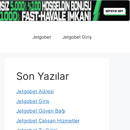
Jetgobet
Jetgobet Giriş
Son Yazılar
Jetgobet Adresi
Jetgobet Giriş
Jetgobet Güven Bağı
Jetgobet Çalışan Hizmetler