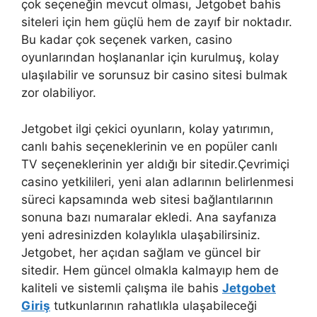
çok seçeneğin mevcut olması, Jetgobet bahis
siteleri için hem güçlü hem de zayıf bir noktadır.
Bu kadar çok seçenek varken, casino
oyunlarından hoşlananlar için kurulmuş, kolay
ulaşılabilir ve sorunsuz bir casino sitesi bulmak
zor olabiliyor.
Jetgobet ilgi çekici oyunların, kolay yatırımın,
canlı bahis seçeneklerinin ve en popüler canlı
TV seçeneklerinin yer aldığı bir sitedir.Çevrimiçi
casino yetkilileri, yeni alan adlarının belirlenmesi
süreci kapsamında web sitesi bağlantılarının
sonuna bazı numaralar ekledi. Ana sayfanıza
yeni adresinizden kolaylıkla ulaşabilirsiniz.
Jetgobet, her açıdan sağlam ve güncel bir
sitedir. Hem güncel olmakla kalmayıp hem de
kaliteli ve sistemli çalışma ile bahis
Jetgobet
Giriş
tutkunlarının rahatlıkla ulaşabileceği