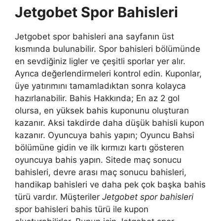
Jetgobet Spor Bahisleri
Jetgobet spor bahisleri ana sayfanın üst
kısmında bulunabilir. Spor bahisleri bölümünde
en sevdiğiniz ligler ve çeşitli sporlar yer alır.
Ayrıca değerlendirmeleri kontrol edin. Kuponlar,
üye yatırımını tamamladıktan sonra kolayca
hazırlanabilir. Bahis Hakkında; En az 2 gol
olursa, en yüksek bahis kuponunu oluşturan
kazanır. Aksi takdirde daha düşük bahisli kupon
kazanır. Oyuncuya bahis yapın; Oyuncu Bahsi
bölümüne gidin ve ilk kırmızı kartı gösteren
oyuncuya bahis yapın. Sitede maç sonucu
bahisleri, devre arası maç sonucu bahisleri,
handikap bahisleri ve daha pek çok başka bahis
türü vardır. Müşteriler
Jetgobet spor bahisleri
spor bahisleri bahis türü ile kupon