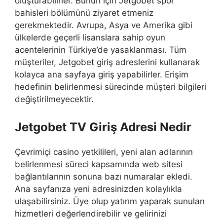
oluşturabilirler. Bunun için Jetgobet spor
bahisleri bölümünü ziyaret etmeniz
gerekmektedir. Avrupa, Asya ve Amerika gibi
ülkelerde geçerli lisanslara sahip oyun
acentelerinin Türkiye’de yasaklanması. Tüm
müşteriler, Jetgobet giriş adreslerini kullanarak
kolayca ana sayfaya giriş yapabilirler. Erişim
hedefinin belirlenmesi sürecinde müşteri bilgileri
değiştirilmeyecektir.
Jetgobet TV Giriş Adresi Nedir
Çevrimiçi casino yetkilileri, yeni alan adlarının
belirlenmesi süreci kapsamında web sitesi
bağlantılarının sonuna bazı numaralar ekledi.
Ana sayfanıza yeni adresinizden kolaylıkla
ulaşabilirsiniz. Üye olup yatırım yaparak sunulan
hizmetleri değerlendirebilir ve gelirinizi