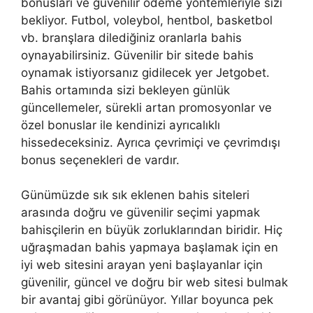
bonusları ve güvenilir ödeme yöntemleriyle sizi
bekliyor. Futbol, ​​voleybol, hentbol, ​​basketbol
vb. branşlara dilediğiniz oranlarla bahis
oynayabilirsiniz. Güvenilir bir sitede bahis
oynamak istiyorsanız gidilecek yer Jetgobet.
Bahis ortamında sizi bekleyen günlük
güncellemeler, sürekli artan promosyonlar ve
özel bonuslar ile kendinizi ayrıcalıklı
hissedeceksiniz. Ayrıca çevrimiçi ve çevrimdışı
bonus seçenekleri de vardır.
Günümüzde sık sık eklenen bahis siteleri
arasında doğru ve güvenilir seçimi yapmak
bahisçilerin en büyük zorluklarından biridir. Hiç
uğraşmadan bahis yapmaya başlamak için en
iyi web sitesini arayan yeni başlayanlar için
güvenilir, güncel ve doğru bir web sitesi bulmak
bir avantaj gibi görünüyor. Yıllar boyunca pek