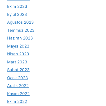
Ekim 2023
Eylül 2023
Ağustos 2023
Temmuz 2023
Haziran 2023
Mayıs 2023
Nisan 2023
Mart 2023
Şubat 2023
Ocak 2023
Aralık 2022
Kasım 2022
Ekim 2022