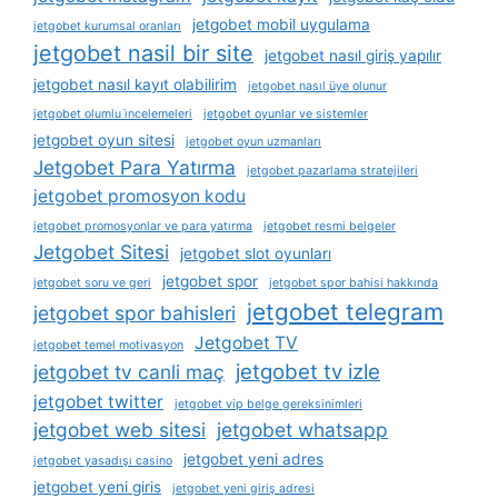
jetgobet mobil uygulama
jetgobet kurumsal oranları
jetgobet nasil bir site
jetgobet nasıl giriş yapılır
jetgobet nasıl kayıt olabilirim
jetgobet nasıl üye olunur
jetgobet olumlu i̇ncelemeleri
jetgobet oyunlar ve sistemler
jetgobet oyun sitesi
jetgobet oyun uzmanları
Jetgobet Para Yatırma
jetgobet pazarlama stratejileri
jetgobet promosyon kodu
jetgobet promosyonlar ve para yatırma
jetgobet resmi belgeler
Jetgobet Sitesi
jetgobet slot oyunları
jetgobet spor
jetgobet soru ve geri
jetgobet spor bahisi hakkında
jetgobet telegram
jetgobet spor bahisleri
Jetgobet TV
jetgobet temel motivasyon
jetgobet tv izle
jetgobet tv canli maç
jetgobet twitter
jetgobet vip belge gereksinimleri
jetgobet web sitesi
jetgobet whatsapp
jetgobet yeni adres
jetgobet yasadışı casino
jetgobet yeni giris
jetgobet yeni giriş adresi