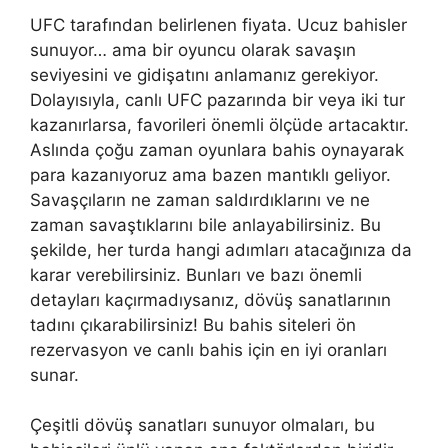
UFC tarafından belirlenen fiyata. Ucuz bahisler
sunuyor… ama bir oyuncu olarak savaşın
seviyesini ve gidişatını anlamanız gerekiyor.
Dolayısıyla, canlı UFC pazarında bir veya iki tur
kazanırlarsa, favorileri önemli ölçüde artacaktır.
Aslında çoğu zaman oyunlara bahis oynayarak
para kazanıyoruz ama bazen mantıklı geliyor.
Savaşçıların ne zaman saldırdıklarını ve ne
zaman savaştıklarını bile anlayabilirsiniz. Bu
şekilde, her turda hangi adımları atacağınıza da
karar verebilirsiniz. Bunları ve bazı önemli
detayları kaçırmadıysanız, dövüş sanatlarının
tadını çıkarabilirsiniz! Bu bahis siteleri ön
rezervasyon ve canlı bahis için en iyi oranları
sunar.
Çeşitli dövüş sanatları sunuyor olmaları, bu