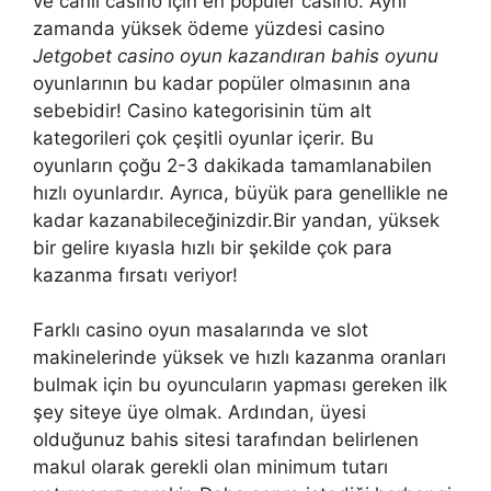
ve canlı casino için en popüler casino. Aynı
zamanda yüksek ödeme yüzdesi casino
Jetgobet casino oyun kazandıran bahis oyunu
oyunlarının bu kadar popüler olmasının ana
sebebidir! Casino kategorisinin tüm alt
kategorileri çok çeşitli oyunlar içerir. Bu
oyunların çoğu 2-3 dakikada tamamlanabilen
hızlı oyunlardır. Ayrıca, büyük para genellikle ne
kadar kazanabileceğinizdir.Bir yandan, yüksek
bir gelire kıyasla hızlı bir şekilde çok para
kazanma fırsatı veriyor!
Farklı casino oyun masalarında ve slot
makinelerinde yüksek ve hızlı kazanma oranları
bulmak için bu oyuncuların yapması gereken ilk
şey siteye üye olmak. Ardından, üyesi
olduğunuz bahis sitesi tarafından belirlenen
makul olarak gerekli olan minimum tutarı