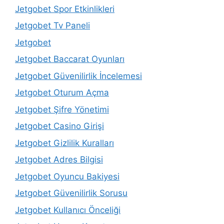
Jetgobet Spor Etkinlikleri
Jetgobet Tv Paneli
Jetgobet
Jetgobet Baccarat Oyunları
Jetgobet Güvenilirlik İncelemesi
Jetgobet Oturum Açma
Jetgobet Şifre Yönetimi
Jetgobet Casino Girişi
Jetgobet Gizlilik Kuralları
Jetgobet Adres Bilgisi
Jetgobet Oyuncu Bakiyesi
Jetgobet Güvenilirlik Sorusu
Jetgobet Kullanıcı Önceliği