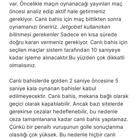
var. Öncelikle maçın oynanacağı yayınları maç
öncesi analiz edip aktif hale getirmeniz
gerekiyor. Canlı bahis için maç bittikten sonra
oynamanızı öneririz.
Jetgobet kullanırken
bilinmesi gerekenler
Sadece en kısa sürede
doğru kararı vermeniz gerekiyor. Canlı bahis için
seçilen maçlar sistem tarafından 10 saniyeye
kadar işleme alınacaktır.Bu yüzden çok dikkatli
olmalısınız.
Canlı bahislerde golden 2 saniye öncesine 5
saniye kala oynanan bahisler kabul
edilmeyecektir. Canlı bahis, mekana bağlı olarak
geçici olarak kapatılabilir. Ancak bazı sitelerde
gerekirse cezalar hedeflenebilir, bu nedenle
ceza tamamlanana kadar canlı bahis yapılamaz.
Çünkü bir penaltı vuruşunun golle sonuçlanma
olasılığı çok yüksek. Bu nedenle hiçbir canlı