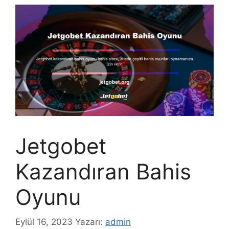
Jetgobet
Kazandıran Bahis
Oyunu
Eylül 16, 2023
Yazarı:
admin