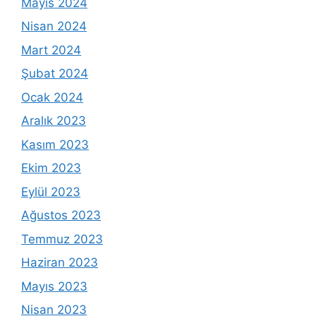
Mayıs 2024
Nisan 2024
Mart 2024
Şubat 2024
Ocak 2024
Aralık 2023
Kasım 2023
Ekim 2023
Eylül 2023
Ağustos 2023
Temmuz 2023
Haziran 2023
Mayıs 2023
Nisan 2023