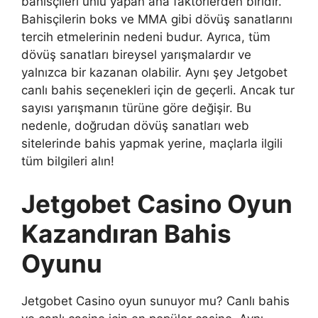
bahisçileri ünlü yapan ana faktörlerden biridir.
Bahisçilerin boks ve MMA gibi dövüş sanatlarını
tercih etmelerinin nedeni budur. Ayrıca, tüm
dövüş sanatları bireysel yarışmalardır ve
yalnızca bir kazanan olabilir. Aynı şey Jetgobet
canlı bahis seçenekleri için de geçerli. Ancak tur
sayısı yarışmanın türüne göre değişir. Bu
nedenle, doğrudan dövüş sanatları web
sitelerinde bahis yapmak yerine, maçlarla ilgili
tüm bilgileri alın!
Jetgobet Casino Oyun
Kazandıran Bahis
Oyunu
Jetgobet Casino oyun sunuyor mu? Canlı bahis