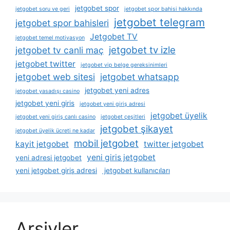
jetgobet spor
jetgobet soru ve geri
jetgobet spor bahisi hakkında
jetgobet telegram
jetgobet spor bahisleri
Jetgobet TV
jetgobet temel motivasyon
jetgobet tv izle
jetgobet tv canli maç
jetgobet twitter
jetgobet vip belge gereksinimleri
jetgobet web sitesi
jetgobet whatsapp
jetgobet yeni adres
jetgobet yasadışı casino
jetgobet yeni giris
jetgobet yeni giriş adresi
jetgobet üyelik
jetgobet yeni giriş canlı casino
jetgobet çeşitleri
jetgobet şikayet
jetgobet üyelik ücreti ne kadar
mobil jetgobet
kayit jetgobet
twitter jetgobet
yeni giris jetgobet
yeni adresi jetgobet
yeni jetgobet giriş adresi
jetgobet kullanıcıları
Arşivler