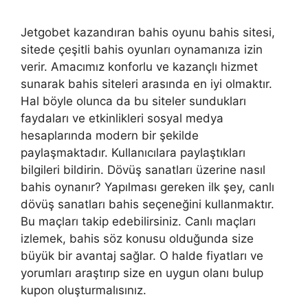
Jetgobet kazandıran bahis oyunu bahis sitesi,
sitede çeşitli bahis oyunları oynamanıza izin
verir. Amacımız konforlu ve kazançlı hizmet
sunarak bahis siteleri arasında en iyi olmaktır.
Hal böyle olunca da bu siteler sundukları
faydaları ve etkinlikleri sosyal medya
hesaplarında modern bir şekilde
paylaşmaktadır. Kullanıcılara paylaştıkları
bilgileri bildirin. Dövüş sanatları üzerine nasıl
bahis oynanır? Yapılması gereken ilk şey, canlı
dövüş sanatları bahis seçeneğini kullanmaktır.
Bu maçları takip edebilirsiniz. Canlı maçları
izlemek, bahis söz konusu olduğunda size
büyük bir avantaj sağlar. O halde fiyatları ve
yorumları araştırıp size en uygun olanı bulup
kupon oluşturmalısınız.