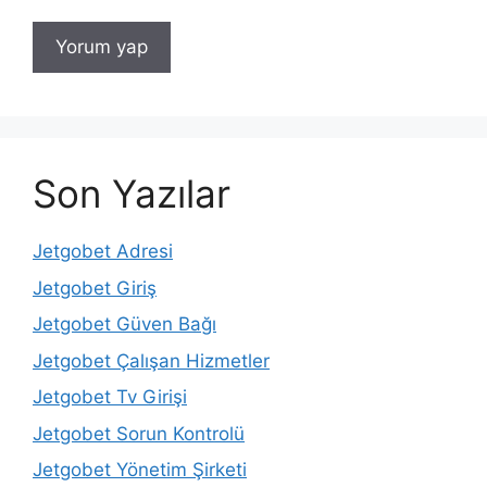
Son Yazılar
Jetgobet Adresi
Jetgobet Giriş
Jetgobet Güven Bağı
Jetgobet Çalışan Hizmetler
Jetgobet Tv Girişi
Jetgobet Sorun Kontrolü
Jetgobet Yönetim Şirketi