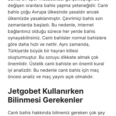
değişen oranlara bahis yapma yeteneğidir. Canlı
bahis çoğu Avrupa ülkesinde yasaldır ancak
ülkemizde yasaklanmıştır. Çevrimiçi bahis son
zamanlarda başladı. Bu nedenle, internet
bağlantınız olduğu sürece her yerde bahis
oynayabilirsiniz. Canlı bahisler normal bahislere
göre daha hızlı ve nettir. Aynı zamanda,
Türkiye’de büyük bir hayran kitlesi
oluşturmuştur. Bu soruyu dikkate almak çok
önemlidir. Üstelik canlı bahiste en önemli kural
iyi analizdir. Bu nedenle canlı bahis için maç
öncesi analiz ve maç yayını açık olmalıdır.
Jetgobet Kullanırken
Bilinmesi Gerekenler
Canlı bahis hakkında bilmeniz gereken çok şey