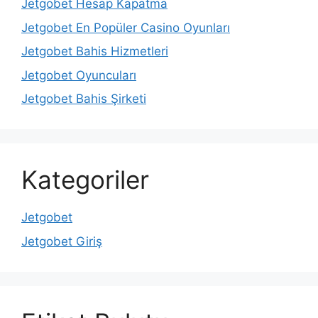
Jetgobet Hesap Kapatma
Jetgobet En Popüler Casino Oyunları
Jetgobet Bahis Hizmetleri
Jetgobet Oyuncuları
Jetgobet Bahis Şirketi
Kategoriler
Jetgobet
Jetgobet Giriş