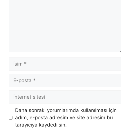
İsim
E-
posta
İnternet
sitesi
Daha sonraki yorumlarımda kullanılması için
adım, e-posta adresim ve site adresim bu
tarayıcıya kaydedilsin.