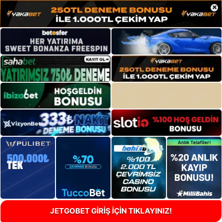
×
JETGOBET GİRİŞ İÇİN TIKLAYINIZ!