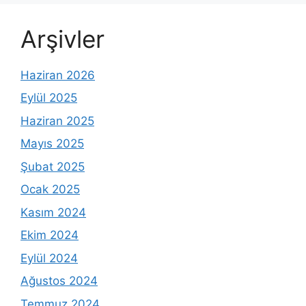
Arşivler
Haziran 2026
Eylül 2025
Haziran 2025
Mayıs 2025
Şubat 2025
Ocak 2025
Kasım 2024
Ekim 2024
Eylül 2024
Ağustos 2024
Temmuz 2024