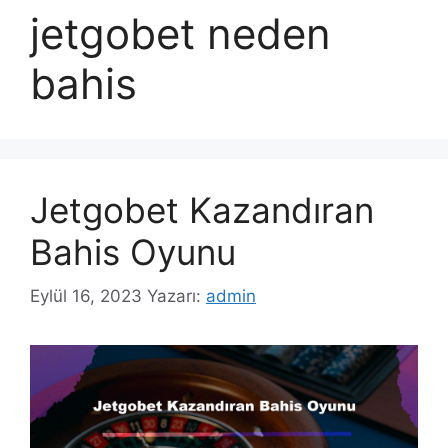
jetgobet neden
bahis
Jetgobet Kazandıran
Bahis Oyunu
Eylül 16, 2023
Yazarı:
admin