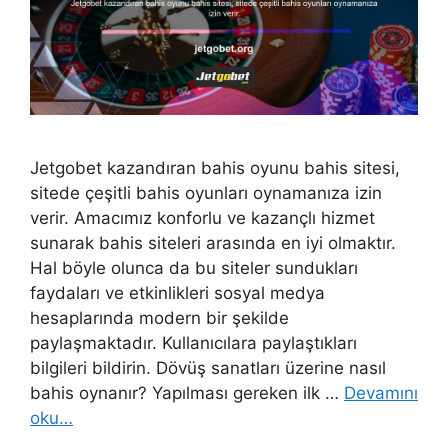
Jetgobet kazandıran bahis oyunu bahis sitesi,
sitede çeşitli bahis oyunları oynamanıza izin
verir. Amacımız konforlu ve kazançlı hizmet
sunarak bahis siteleri arasında en iyi olmaktır.
Hal böyle olunca da bu siteler sundukları
faydaları ve etkinlikleri sosyal medya
hesaplarında modern bir şekilde
paylaşmaktadır. Kullanıcılara paylaştıkları
bilgileri bildirin. Dövüş sanatları üzerine nasıl
bahis oynanır? Yapılması gereken ilk …
Devamını
oku…