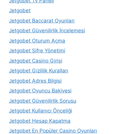
Jetgobet Tv Paneli
Jetgobet
Jetgobet Baccarat Oyunları
Jetgobet Güvenilirlik İncelemesi
Jetgobet Oturum Açma
Jetgobet Şifre Yönetimi
Jetgobet Casino Girişi
Jetgobet Gizlilik Kuralları
Jetgobet Adres Bilgisi
Jetgobet Oyuncu Bakiyesi
Jetgobet Güvenilirlik Sorusu
Jetgobet Kullanıcı Önceliği
Jetgobet Hesap Kapatma
Jetgobet En Popüler Casino Oyunları