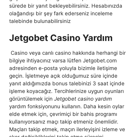
sürede bir yanıt bekleyebilirsiniz. Hesabınızda
olağandışı bir şey fark ederseniz inceleme
talebinde bulunabilirsiniz
Jetgobet Casino Yardım
Casino veya canlı casino hakkında herhangi bir
bilgiye ihtiyacınız varsa lütfen Jetgobet.com
adresinden e-posta yoluyla bizimle iletişime
geçin. İşletmeye açık olduğumuz süre içinde
yanıt aldığımızda bonus talebinizi 3 saat içinde
işleme koyacağız. Tercihlerinize uygun oyunları
görüntülemek için
Jetgobet casino yardım
yardım fonksiyonunu kullanın. Daha kesin oylar
elde etmek için, çevrimiçi bir bahis programı
kullanıyorsanız maçı takip etmeniz önemlidir.
Maçları takip etmek, maçın ilerleyişini izleme ve