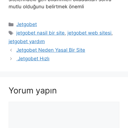
mutlu olduğunu belirtmek önemli
Kategoriler
Jetgobet
Etiketler
jetgobet nasil bir site
,
jetgobet web sitesi
,
jetgobet yardım
Yazı
Jetgobet Neden Yasal Bir Site
dolaşımı
Jetgobet Hızlı
Yorum yapın
Yorum