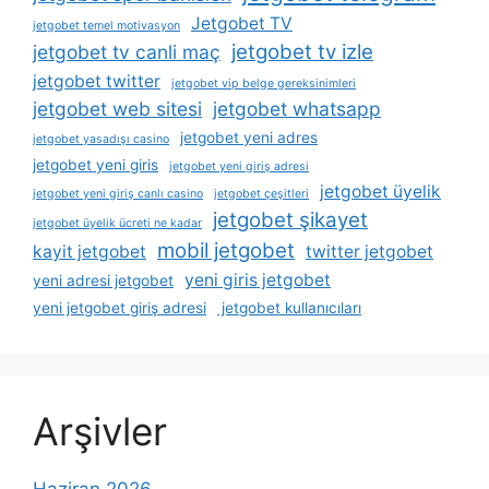
Jetgobet TV
jetgobet temel motivasyon
jetgobet tv izle
jetgobet tv canli maç
jetgobet twitter
jetgobet vip belge gereksinimleri
jetgobet web sitesi
jetgobet whatsapp
jetgobet yeni adres
jetgobet yasadışı casino
jetgobet yeni giris
jetgobet yeni giriş adresi
jetgobet üyelik
jetgobet yeni giriş canlı casino
jetgobet çeşitleri
jetgobet şikayet
jetgobet üyelik ücreti ne kadar
mobil jetgobet
kayit jetgobet
twitter jetgobet
yeni giris jetgobet
yeni adresi jetgobet
yeni jetgobet giriş adresi
jetgobet kullanıcıları
Arşivler