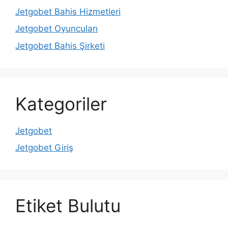
Jetgobet Bahis Hizmetleri
Jetgobet Oyuncuları
Jetgobet Bahis Şirketi
Kategoriler
Jetgobet
Jetgobet Giriş
Etiket Bulutu