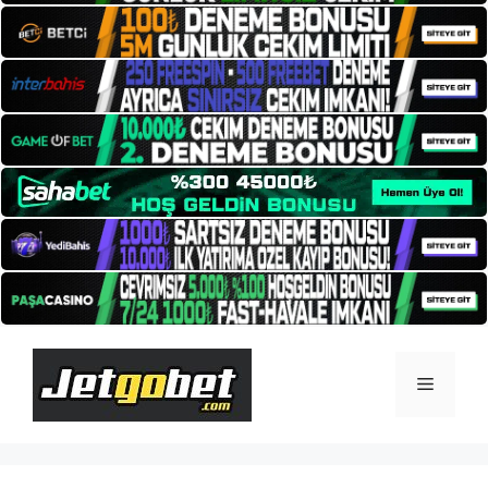
İçeriğe
atla
Menü