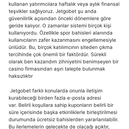
kullanan yatırımcılara haftalık veya aylık finansal
teşvikler sağlıyoruz. Jetgobet şu anda
güvenilirlik açısından önceki dönemlere göre
geride kalıyor. O zamanlar sistemi birçok kişi
kullanıyordu. Özellikle spor bahisleri alanında
kullanıcıların zafer kazanmasını engellemesiyle
ünlüdür. Bu, birçok katılımcının siteden çıkma
tercihinde çok önemli bir faktördür. Sürekli
olarak ben kazandım zihniyetini benimseyen bir
casino firmasından aşırı talepte bulunmak
haksızlıktır
Jetgobet farklı konularda onunla iletişim
kurabileceği birden fazla e-posta adresi
var. Belirli koşullara sahip kuponların belirli bir
süre içerisinde başka etkinliklerle birleştirilmesi
durumunda ücretsiz bahislerden yararlanılabilir.
Bu ilerlemelerin gelecekte de olacağı açıktır,