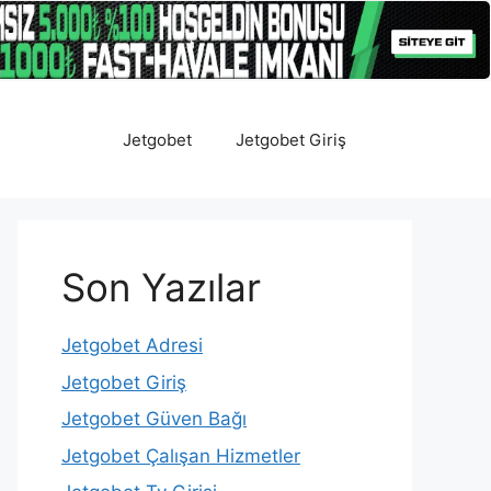
Jetgobet
Jetgobet Giriş
Son Yazılar
Jetgobet Adresi
Jetgobet Giriş
Jetgobet Güven Bağı
Jetgobet Çalışan Hizmetler