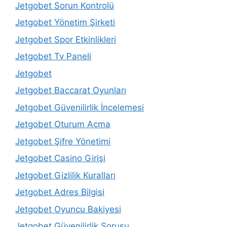
Jetgobet Sorun Kontrolü
Jetgobet Yönetim Şirketi
Jetgobet Spor Etkinlikleri
Jetgobet Tv Paneli
Jetgobet
Jetgobet Baccarat Oyunları
Jetgobet Güvenilirlik İncelemesi
Jetgobet Oturum Açma
Jetgobet Şifre Yönetimi
Jetgobet Casino Girişi
Jetgobet Gizlilik Kuralları
Jetgobet Adres Bilgisi
Jetgobet Oyuncu Bakiyesi
Jetgobet Güvenilirlik Sorusu