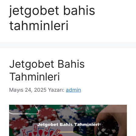
jetgobet bahis
tahminleri
Jetgobet Bahis
Tahminleri
Mayıs 24, 2025
Yazarı:
admin