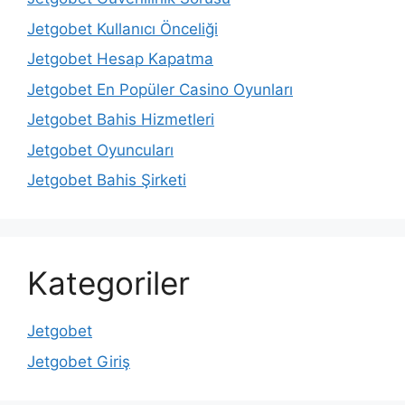
Jetgobet Kullanıcı Önceliği
Jetgobet Hesap Kapatma
Jetgobet En Popüler Casino Oyunları
Jetgobet Bahis Hizmetleri
Jetgobet Oyuncuları
Jetgobet Bahis Şirketi
Kategoriler
Jetgobet
Jetgobet Giriş