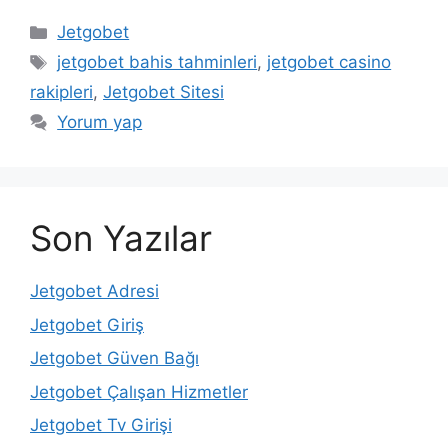
Kategoriler
Jetgobet
Etiketler
jetgobet bahis tahminleri
,
jetgobet casino
rakipleri
,
Jetgobet Sitesi
Yorum yap
Son Yazılar
Jetgobet Adresi
Jetgobet Giriş
Jetgobet Güven Bağı
Jetgobet Çalışan Hizmetler
Jetgobet Tv Girişi