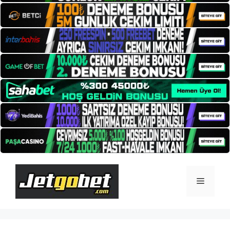
İçeriğe
atla
Menü