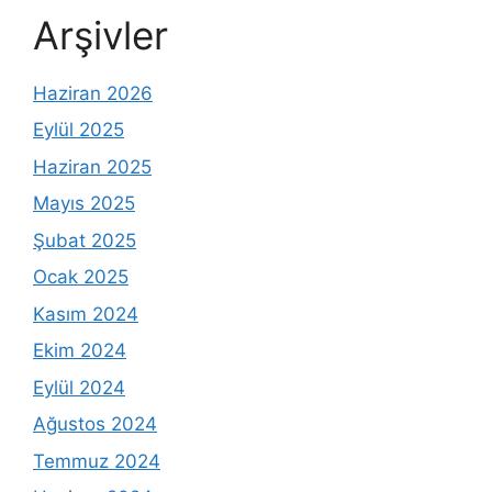
Arşivler
Haziran 2026
Eylül 2025
Haziran 2025
Mayıs 2025
Şubat 2025
Ocak 2025
Kasım 2024
Ekim 2024
Eylül 2024
Ağustos 2024
Temmuz 2024