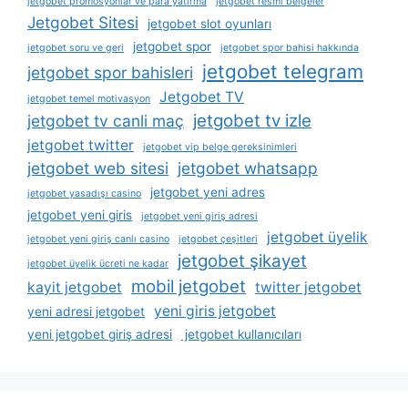
jetgobet promosyonlar ve para yatırma
jetgobet resmi belgeler
Jetgobet Sitesi
jetgobet slot oyunları
jetgobet spor
jetgobet soru ve geri
jetgobet spor bahisi hakkında
jetgobet telegram
jetgobet spor bahisleri
Jetgobet TV
jetgobet temel motivasyon
jetgobet tv izle
jetgobet tv canli maç
jetgobet twitter
jetgobet vip belge gereksinimleri
jetgobet web sitesi
jetgobet whatsapp
jetgobet yeni adres
jetgobet yasadışı casino
jetgobet yeni giris
jetgobet yeni giriş adresi
jetgobet üyelik
jetgobet yeni giriş canlı casino
jetgobet çeşitleri
jetgobet şikayet
jetgobet üyelik ücreti ne kadar
mobil jetgobet
kayit jetgobet
twitter jetgobet
yeni giris jetgobet
yeni adresi jetgobet
yeni jetgobet giriş adresi
jetgobet kullanıcıları