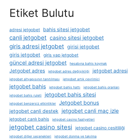
Etiket Bulutu
bahis sitesi jetgobet
adresi jetgobet
canli jetgobet
casino sitesi jetgobet
giris adresi jetgobet
girisi jetgobet
giris jetgobet
giris yap jetgobet
güncel adresi jetgobet
hesabına bahis koymak
Jetgobet adres
jetgobet adresi
jetgobet adres değişikliği
jetgobet altyapısının tanıtılması
jetgobet artık çevrimiçi
jetgobet bahis
jetgobet bahis hattı
jetgobet bahis oranları
jetgobet bahis sitesi
jetgobet bahis ruleti
Jetgobet bonus
jetgobet benzersiz etkinlikler
jetgobet canli maç izle
jetgobet canli destek
jetgobet canlı bahis
jetgobet casino faaliyetleri
jetgobet casino sitesi
jetgobet casino çeşitliliği
jetgobet diğer seçenekleri
jetgobet donma ve takılma