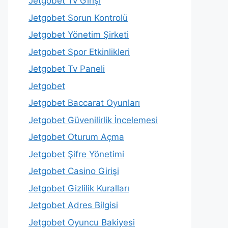
Jetgobet Tv Girişi
Jetgobet Sorun Kontrolü
Jetgobet Yönetim Şirketi
Jetgobet Spor Etkinlikleri
Jetgobet Tv Paneli
Jetgobet
Jetgobet Baccarat Oyunları
Jetgobet Güvenilirlik İncelemesi
Jetgobet Oturum Açma
Jetgobet Şifre Yönetimi
Jetgobet Casino Girişi
Jetgobet Gizlilik Kuralları
Jetgobet Adres Bilgisi
Jetgobet Oyuncu Bakiyesi