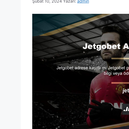
Şubat 10, 2024
Yazarı:
admin