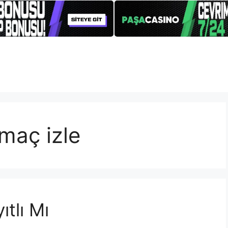
 maç izle
tlı Mı