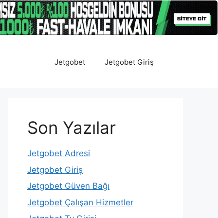
Jetgobet
Jetgobet Giriş
Son Yazılar
Jetgobet Adresi
Jetgobet Giriş
Jetgobet Güven Bağı
Jetgobet Çalışan Hizmetler