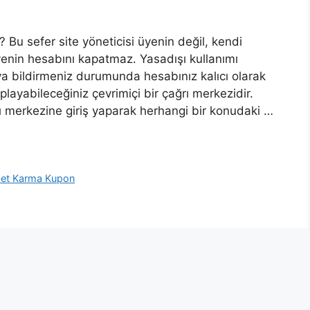
Bu sefer site yöneticisi üyenin değil, kendi
 üyenin hesabını kapatmaz. Yasadışı kullanımı
a bildirmeniz durumunda hesabınız kalıcı olarak
playabileceğiniz çevrimiçi bir çağrı merkezidir.
ğrı merkezine giriş yaparak herhangi bir konudaki …
et Karma Kupon