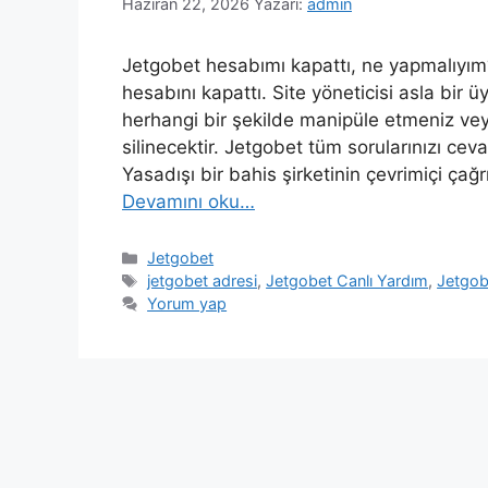
Haziran 22, 2026
Yazarı:
admin
Jetgobet hesabımı kapattı, ne yapmalıyım? 
hesabını kapattı. Site yöneticisi asla bir
herhangi bir şekilde manipüle etmeniz vey
silinecektir. Jetgobet tüm sorularınızı ceva
Yasadışı bir bahis şirketinin çevrimiçi ça
Devamını oku…
Kategoriler
Jetgobet
Etiketler
jetgobet adresi
,
Jetgobet Canlı Yardım
,
Jetgob
Yorum yap