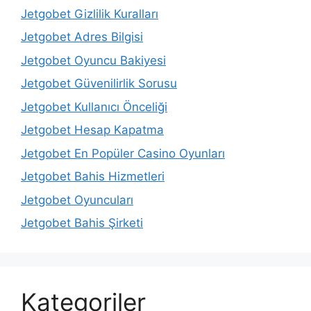
Jetgobet Gizlilik Kuralları
Jetgobet Adres Bilgisi
Jetgobet Oyuncu Bakiyesi
Jetgobet Güvenilirlik Sorusu
Jetgobet Kullanıcı Önceliği
Jetgobet Hesap Kapatma
Jetgobet En Popüler Casino Oyunları
Jetgobet Bahis Hizmetleri
Jetgobet Oyuncuları
Jetgobet Bahis Şirketi
Kategoriler