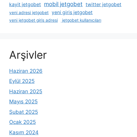
mobil jetgobet
kayit jetgobet
twitter jetgobet
yeni giris jetgobet
yeni adresi jetgobet
yeni jetgobet giriş adresi
jetgobet kullanıcıları
Arşivler
Haziran 2026
Eylül 2025
Haziran 2025
Mayıs 2025
Şubat 2025
Ocak 2025
Kasım 2024