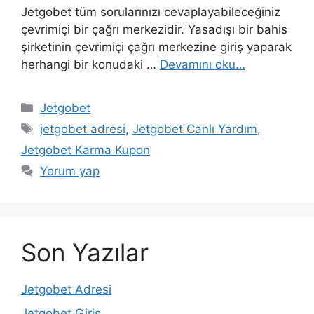
Jetgobet tüm sorularınızı cevaplayabileceğiniz
çevrimiçi bir çağrı merkezidir. Yasadışı bir bahis
şirketinin çevrimiçi çağrı merkezine giriş yaparak
herhangi bir konudaki …
Devamını oku…
Kategoriler
Jetgobet
Etiketler
jetgobet adresi
,
Jetgobet Canlı Yardım
,
Jetgobet Karma Kupon
Yorum yap
Son Yazılar
Jetgobet Adresi
Jetgobet Giriş